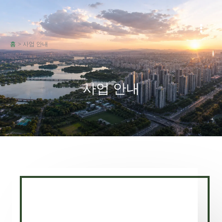
콘
텐
츠
홈
사업 안내
로
건
너
사업 안내
뛰
기